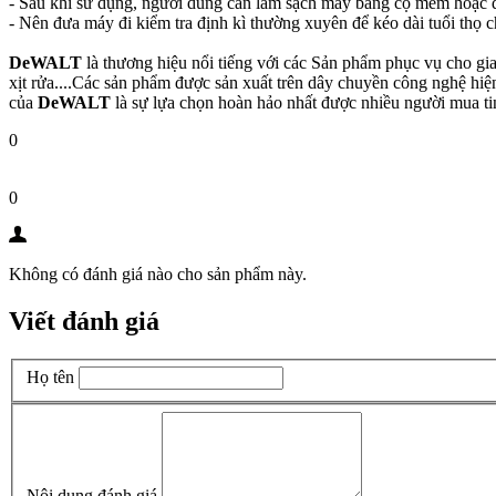
- Sau khi sử dụng, người dùng cần làm sạch máy bằng cọ mềm hoặc dù
- Nên đưa máy đi kiểm tra định kì thường xuyên để kéo dài tuổi thọ 
DeWALT
là thương hiệu nổi tiếng với các Sản phẩm phục vụ cho
xịt rửa....Các sản phẩm được sản xuất trên dây chuyền công nghệ h
của
DeWALT
là sự lựa chọn hoàn hảo nhất được nhiều người mua ti
0
0
Không có đánh giá nào cho sản phẩm này.
Viết đánh giá
Họ tên
Nội dung đánh giá