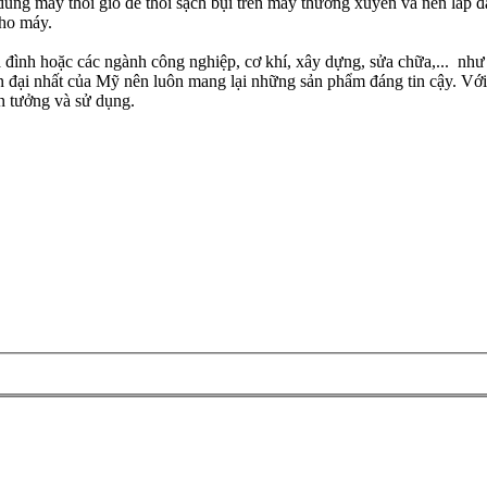
ng máy thổi gió để thổi sạch bụi trên máy thường xuyên và nên lắp đặt
cho máy.
 gia đình hoặc các ngành công nghiệp, cơ khí, xây dựng, sửa chữa,... như 
iện đại nhất của Mỹ nên luôn mang lại những sản phẩm đáng tin cậy.
n tưởng và sử dụng.