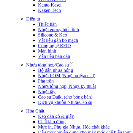
Kanto Kasei
Kaken Tech
Điện tử
Thiếc hàn
Nhựa epoxy biến tính
Silicone & Keo
Vật liệu gắn bo mạch
Công nghệ RFID
Màn hình
Vận liệu bán dẫn
Nhựa tổng hợp/Cao su
Bộ dẫn nhựa nóng
Nhựa POM (Nhựa polyacetal)
Pha trộn
Nhựa tổng hợp, Nhựa kỹ thuật
Nhựa tẩy
Cao su Daiki (cho bóng bàn)
Dịch vụ khuôn Nhựa/Cao su
Hóa Chất
Keo dán gỗ & giấy
Chất làm đông
Mực in, Phụ gia Nhựa, Hóa chất khác
Dầu mỡ chuyên dụng cho máy móc chế biến thực