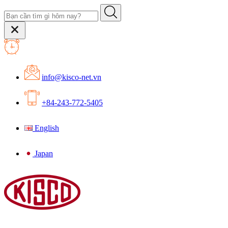
info@kisco-net.vn
+84-243-772-5405
English
Japan