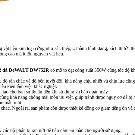
ật liệu kim loại cứng như sắt, thép,... thành hình dạng, kích thước t
óng cao mà ít tốn nguyên vật liệu.
 2 đá DeWALT DW752R
có mô tơ đạt công suất 350W cùng tốc độ k
u độ rắn chắc và độ bền tuyệt đối, khả năng chịu nhiệt và chịu lực cũn
điều kiện làm việc khắc nghiệt.
c, tạo cho bạn sự thuận tiện khi sử dụng và bảo quản máy.
 cùng khả năng chống mài mòn ưu việt, giúp tránh được nguy cơ đá bị nứ
ào mắt, mũi.
hắc. Ngoài ra, sản phẩm còn được thiết kế động cơ giảm tiếng ồn và độ
y các bộ phận bị rạn nứt để bảo đảm an toàn cho người sử dụng.