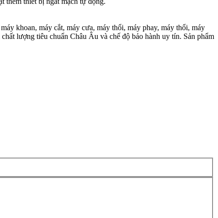
 thêm thiết bị ngắt mạch tự động.
máy khoan, máy cắt, máy cưa, máy thổi, máy phay, máy thổi, máy
 Với chất lượng tiêu chuẩn Châu Âu và chế độ bảo hành uy tín. Sản phẩm