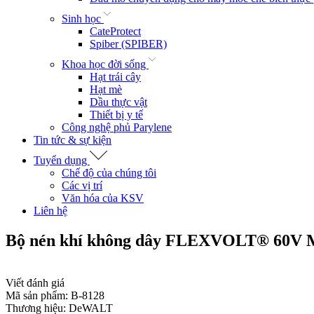
Sinh học
CateProtect
Spiber (SPIBER)
Khoa học đời sống
Hạt trái cây
Hạt mè
Dầu thực vật
Thiết bị y tế
Công nghệ phủ Parylene
Tin tức & sự kiện
Tuyển dụng
Chế độ của chúng tôi
Các vị trí
Văn hóa của KSV
Liên hệ
Bộ nén khí không dây FLEXVOLT® 60V M
Viết đánh giá
Mã sản phẩm:
B-8128
Thương hiệu:
DeWALT