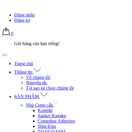
Đăng nhập
Đăng ký
0
Giỏ hàng của bạn trống!
Trang chủ
Thông tin
Về chúng tôi
Nguyên tắc
Tại sao lại chọn chúng tôi
SẢN PHẨM
Nhà Cung cấp
Konishi
Sankei Kagaku
Cemedine Adhesive
Shin-Etsu
TOAGOASEI