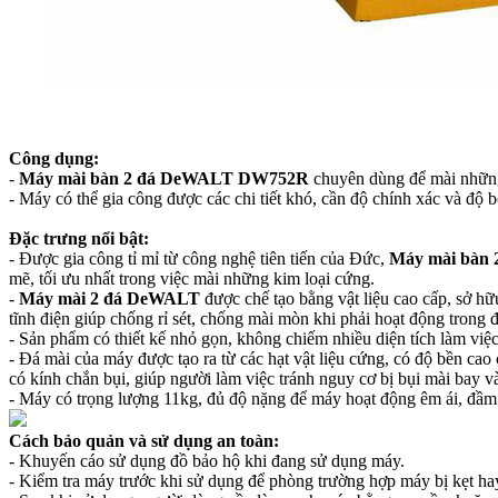
Công dụng:
-
Máy mài bàn 2 đá DeWALT DW752R
chuyên dùng để mài những v
- Máy có thể gia công được các chi tiết khó, cần độ chính xác và độ b
Đặc trưng nổi bật:
- Được gia công tỉ mỉ từ công nghệ tiên tiến của Đức,
Máy mài bàn
mẽ, tối ưu nhất trong việc mài những kim loại cứng.
-
Máy mài 2 đá DeWALT
được chế tạo bằng vật liệu cao cấp, sở hữ
tĩnh điện giúp chống rỉ sét, chống mài mòn khi phải hoạt động trong 
- Sản phẩm có thiết kế nhỏ gọn, không chiếm nhiều diện tích làm việ
- Đá mài của máy được tạo ra từ các hạt vật liệu cứng, có độ bền cao
có kính chắn bụi, giúp người làm việc tránh nguy cơ bị bụi mài bay v
- Máy có trọng lượng 11kg, đủ độ nặng để máy hoạt động êm ái, đầm c
Cách bảo quản và sử dụng an toàn:
- Khuyến cáo sử dụng đồ bảo hộ khi đang sử dụng máy.
- Kiểm tra máy trước khi sử dụng để phòng trường hợp máy bị kẹt ha