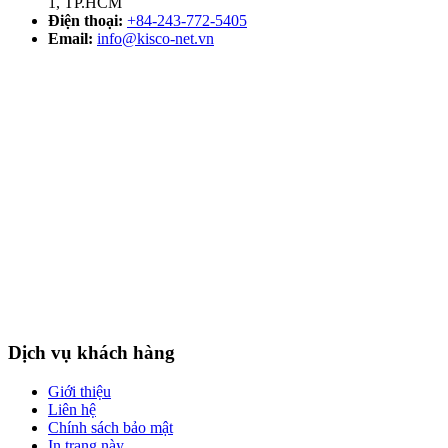
1, TP.HCM
Điện thoại:
+84-243-772-5405
Email:
info@kisco-net.vn
Dịch vụ khách hàng
Giới thiệu
Liên hệ
Chính sách bảo mật
In trang này