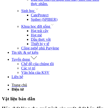
thực phẩm.
Sinh học
CateProtect
Spiber (SPIBER)
Khoa học đời sống
Hạt trái cây
Hạt mè
Dầu thực vật
Thiết bị y tế
Công nghệ phủ Parylene
Tin tức & sự kiện
Tuyển dụng
Chế độ của chúng tôi
Các vị trí
Văn hóa của KSV
Liên hệ
Trang chủ
Điện tử
Vật liệu bán dẫn