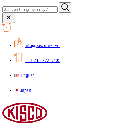
info@kisco-net.vn
+84-243-772-5405
English
Japan