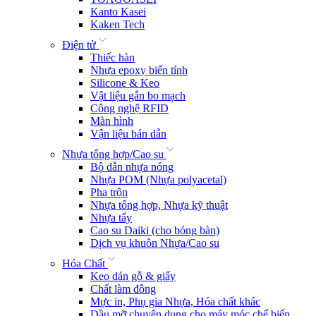
Kanto Kasei
Kaken Tech
Điện tử
Thiếc hàn
Nhựa epoxy biến tính
Silicone & Keo
Vật liệu gắn bo mạch
Công nghệ RFID
Màn hình
Vận liệu bán dẫn
Nhựa tổng hợp/Cao su
Bộ dẫn nhựa nóng
Nhựa POM (Nhựa polyacetal)
Pha trộn
Nhựa tổng hợp, Nhựa kỹ thuật
Nhựa tẩy
Cao su Daiki (cho bóng bàn)
Dịch vụ khuôn Nhựa/Cao su
Hóa Chất
Keo dán gỗ & giấy
Chất làm đông
Mực in, Phụ gia Nhựa, Hóa chất khác
Dầu mỡ chuyên dụng cho máy móc chế biến