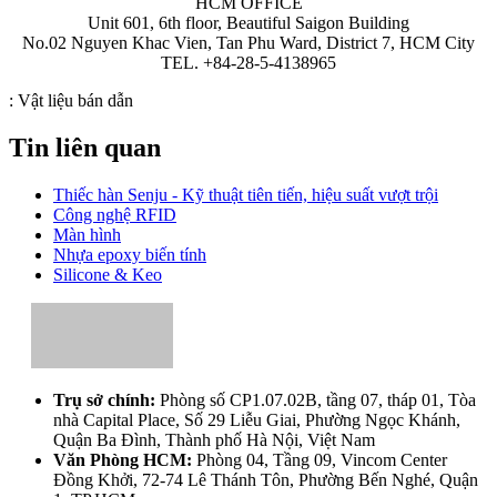
HCM OFFICE
Unit 601, 6th floor, Beautiful Saigon Building
No.02 Nguyen Khac Vien, Tan Phu Ward, District 7, HCM City
TEL. +84-28-5-4138965
:
Vật liệu bán dẫn
Tin liên quan
Thiếc hàn Senju - Kỹ thuật tiên tiến, hiệu suất vượt trội
Công nghệ RFID
Màn hình
Nhựa epoxy biến tính
Silicone & Keo
Trụ sở chính:
Phòng số CP1.07.02B, tầng 07, tháp 01, Tòa
nhà Capital Place, Số 29 Liễu Giai, Phường Ngọc Khánh,
Quận Ba Đình, Thành phố Hà Nội, Việt Nam
Văn Phòng HCM:
Phòng 04, Tầng 09, Vincom Center
Đồng Khởi, 72-74 Lê Thánh Tôn, Phường Bến Nghé, Quận