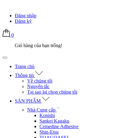
Đăng nhập
Đăng ký
0
Giỏ hàng của bạn trống!
Trang chủ
Thông tin
Về chúng tôi
Nguyên tắc
Tại sao lại chọn chúng tôi
SẢN PHẨM
Nhà Cung cấp
Konishi
Sankei Kagaku
Cemedine Adhesive
Shin-Etsu
TOAGOASEI