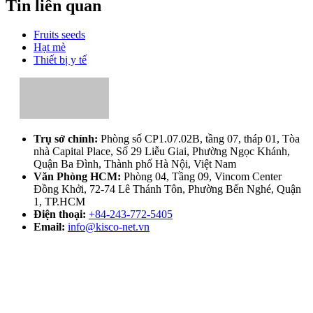
Tin liên quan
Fruits seeds
Hạt mè
Thiết bị y tế
Trụ sở chính:
Phòng số CP1.07.02B, tầng 07, tháp 01, Tòa
nhà Capital Place, Số 29 Liễu Giai, Phường Ngọc Khánh,
Quận Ba Đình, Thành phố Hà Nội, Việt Nam
Văn Phòng HCM:
Phòng 04, Tầng 09, Vincom Center
Đồng Khởi, 72-74 Lê Thánh Tôn, Phường Bến Nghé, Quận
1, TP.HCM
Điện thoại:
+84-243-772-5405
Email:
info@kisco-net.vn