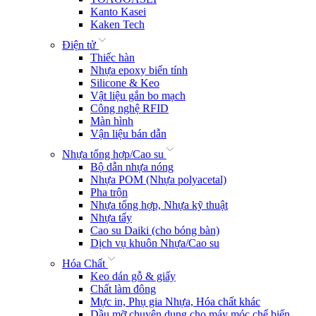
Kanto Kasei
Kaken Tech
Điện tử
Thiếc hàn
Nhựa epoxy biến tính
Silicone & Keo
Vật liệu gắn bo mạch
Công nghệ RFID
Màn hình
Vận liệu bán dẫn
Nhựa tổng hợp/Cao su
Bộ dẫn nhựa nóng
Nhựa POM (Nhựa polyacetal)
Pha trộn
Nhựa tổng hợp, Nhựa kỹ thuật
Nhựa tẩy
Cao su Daiki (cho bóng bàn)
Dịch vụ khuôn Nhựa/Cao su
Hóa Chất
Keo dán gỗ & giấy
Chất làm đông
Mực in, Phụ gia Nhựa, Hóa chất khác
Dầu mỡ chuyên dụng cho máy móc chế biến