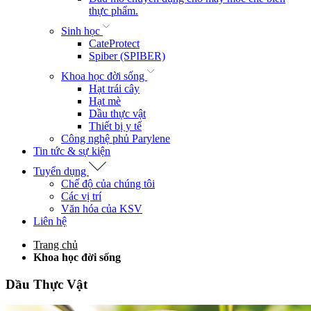
thực phẩm.
Sinh học
CateProtect
Spiber (SPIBER)
Khoa học đời sống
Hạt trái cây
Hạt mè
Dầu thực vật
Thiết bị y tế
Công nghệ phủ Parylene
Tin tức & sự kiện
Tuyển dụng
Chế độ của chúng tôi
Các vị trí
Văn hóa của KSV
Liên hệ
Trang chủ
Khoa học đời sống
Dầu Thực Vật