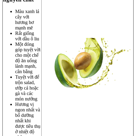
Màu xanh lá
cây với
hương bơ
mạnh mẽ
Rất giống
với dầu ô liu
Một đóng
góp tuyệt vời
cho một chế
độ ăn uống
lành mạnh,
cân bằng
Tuyệt vời để
trộn salad,
ướp cá hoặc
gà và các
món nướng
Hương vị
ngon nhất và
bổ dưỡng
nhất khi
được tiêu thụ
ở nhiệt độ