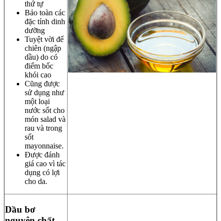
thứ tự
Bảo toàn các
đặc tính dinh
dưỡng
Tuyệt vời để
chiên (ngập
dầu) do có
điểm bốc
khói cao
Cũng được
sử dụng như
một loại
nước sốt cho
món salad và
rau và trong
sốt
mayonnaise.
Được đánh
giá cao vì tác
dụng có lợi
cho da.
Dầu bơ
nguyên chất