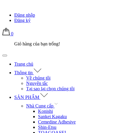
Đăng nhập
Đăng ký
0
Giỏ hàng của bạn trống!
Trang chủ
Thông tin
Về chúng tôi
Nguyên tắc
Tại sao lại chọn chúng tôi
SẢN PHẨM
Nhà Cung cấp
Konishi
Sankei Kagaku
Cemedine Adhesive
Shin-Etsu
TOAGOASEI