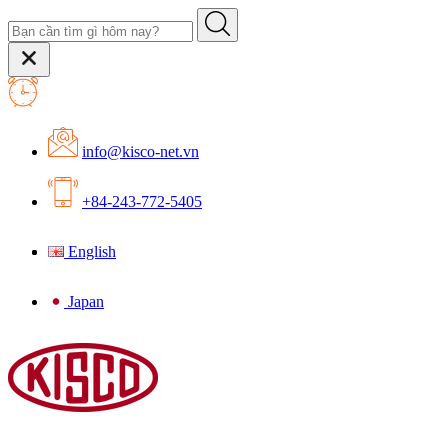
info@kisco-net.vn
+84-243-772-5405
English
Japan