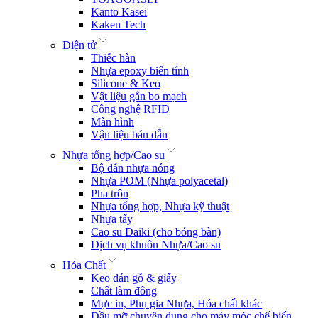
Kanto Kasei
Kaken Tech
Điện tử
Thiếc hàn
Nhựa epoxy biến tính
Silicone & Keo
Vật liệu gắn bo mạch
Công nghệ RFID
Màn hình
Vận liệu bán dẫn
Nhựa tổng hợp/Cao su
Bộ dẫn nhựa nóng
Nhựa POM (Nhựa polyacetal)
Pha trộn
Nhựa tổng hợp, Nhựa kỹ thuật
Nhựa tẩy
Cao su Daiki (cho bóng bàn)
Dịch vụ khuôn Nhựa/Cao su
Hóa Chất
Keo dán gỗ & giấy
Chất làm đông
Mực in, Phụ gia Nhựa, Hóa chất khác
Dầu mỡ chuyên dụng cho máy móc chế biến