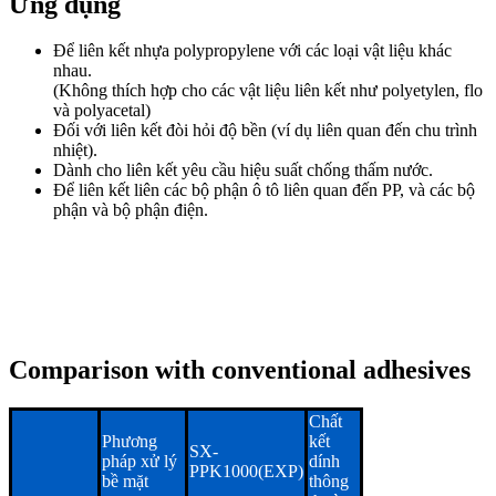
Ứng dụng
Để liên kết nhựa polypropylene với các loại vật liệu khác
nhau.
(Không thích hợp cho các vật liệu liên kết như polyetylen, flo
và polyacetal)
Đối với liên kết đòi hỏi độ bền (ví dụ liên quan đến chu trình
nhiệt).
Dành cho liên kết yêu cầu hiệu suất chống thấm nước.
Để liên kết liên các bộ phận ô tô liên quan đến PP, và các bộ
phận và bộ phận điện.
Comparison with conventional adhesives
Chất
Phương
kết
SX-
pháp xử lý
dính
PPK1000(EXP)
bề mặt
thông