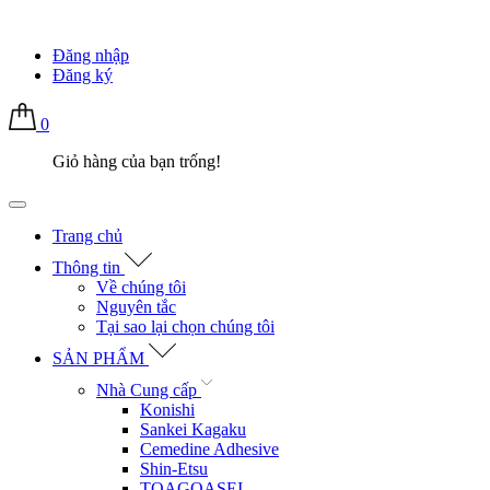
Đăng nhập
Đăng ký
0
Giỏ hàng của bạn trống!
Trang chủ
Thông tin
Về chúng tôi
Nguyên tắc
Tại sao lại chọn chúng tôi
SẢN PHẨM
Nhà Cung cấp
Konishi
Sankei Kagaku
Cemedine Adhesive
Shin-Etsu
TOAGOASEI