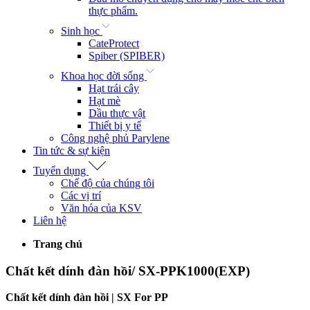
thực phẩm.
Sinh học
CateProtect
Spiber (SPIBER)
Khoa học đời sống
Hạt trái cây
Hạt mè
Dầu thực vật
Thiết bị y tế
Công nghệ phủ Parylene
Tin tức & sự kiện
Tuyển dụng
Chế độ của chúng tôi
Các vị trí
Văn hóa của KSV
Liên hệ
Trang chủ
Chất kết dính đàn hồi/ SX-PPK1000(EXP)
Chất kết dính đàn hồi | SX For PP