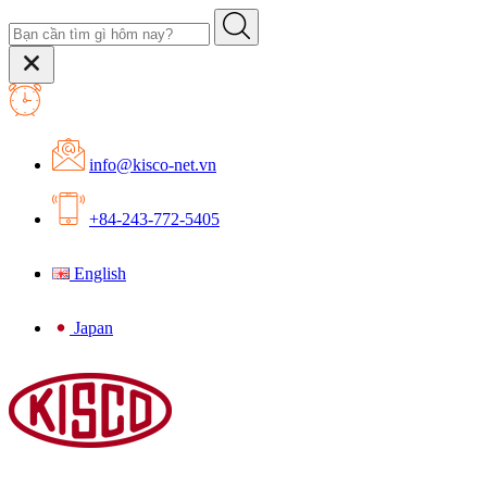
info@kisco-net.vn
+84-243-772-5405
English
Japan