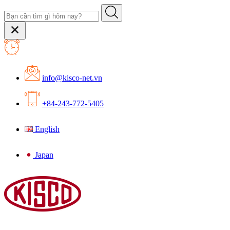
info@kisco-net.vn
+84-243-772-5405
English
Japan