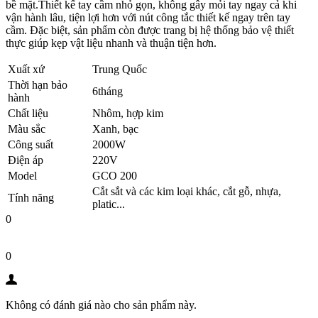
bề mặt.Thiết kế tay cầm nhỏ gọn, không gây mỏi tay ngay cả khi
vận hành lâu, tiện lợi hơn với nút công tắc thiết kế ngay trên tay
cầm. Đặc biệt, sản phẩm còn được trang bị hệ thống bảo vệ thiết
thực giúp kẹp vật liệu nhanh và thuận tiện hơn.
Xuất xứ
Trung Quốc
Thời hạn bảo
6tháng
hành
Chất liệu
Nhôm, hợp kim
Màu sắc
Xanh, bạc
Công suất
2000W
Điện áp
220V
Model
GCO 200
Cắt sắt và các kim loại khác, cắt gỗ, nhựa,
Tính năng
platic...
0
0
Không có đánh giá nào cho sản phẩm này.