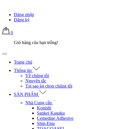
Đăng nhập
Đăng ký
0
Giỏ hàng của bạn trống!
Trang chủ
Thông tin
Về chúng tôi
Nguyên tắc
Tại sao lại chọn chúng tôi
SẢN PHẨM
Nhà Cung cấp
Konishi
Sankei Kagaku
Cemedine Adhesive
Shin-Etsu
TOAGOASEI