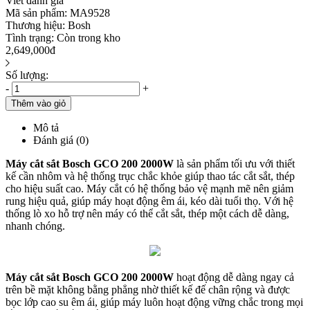
Viết đánh giá
Mã sản phẩm:
MA9528
Thương hiệu:
Bosh
Tình trạng:
Còn trong kho
2,649,000đ
Số lượng:
-
+
Thêm vào giỏ
Mô tả
Đánh giá (0)
Máy cắt sắt Bosch GCO 200 2000W
là sản phẩm tối ưu với thiết
kế cần nhôm và hệ thống trục chắc khỏe giúp thao tác cắt sắt, thép
cho hiệu suất cao. Máy cắt có hệ thống bảo vệ mạnh mẽ nên giảm
rung hiệu quả, giúp máy hoạt động êm ái, kéo dài tuổi thọ. Với hệ
thống lò xo hỗ trợ nên máy có thể cắt sắt, thép một cách dễ dàng,
nhanh chóng.
Máy cắt sắt Bosch GCO 200 2000W
hoạt động dễ dàng ngay cả
trên bề mặt không bằng phẳng nhờ thiết kế đế chân rộng và được
bọc lớp cao su êm ái, giúp máy luôn hoạt động vững chắc trong mọi