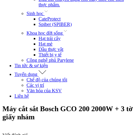
thực phẩm.
Sinh học
CateProtect
Spiber (SPIBER)
Khoa học đời sống
Hạt trái cây
Hạt mè
Dầu thực vật
Thiết bị y tế
Công nghệ phủ Parylene
Tin tức & sự kiện
Tuyển dụng
Chế độ của chúng tôi
Các vị trí
Văn hóa của KSV
Liên hệ
Máy cắt sắt Bosch GCO 200 2000W + 3 tờ
giấy nhám