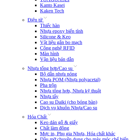
Kanto Kasei
Kaken Tech
Điện tử
Thiếc hàn
Nhựa epoxy biến tính
Silicone & Keo
Vật liệu gắn bo mạch
Công nghệ RFID
Màn hình
Vận liệu bán dẫn
Nhựa tổng hợp/Cao su
Bộ dẫn nhựa nóng
Nhựa POM (Nhựa polyacetal)
Pha trộn
Nhựa tổng hợp, Nhựa kỹ thuật
Nhựa tẩy
Cao su Daiki (cho bóng bàn)
Dịch vụ khuôn Nhựa/Cao su
Hóa Chất
Keo dán gỗ & giấy
Chất làm đông
Mực in, Phụ gia Nhựa, Hóa chất khác
Dầu mỡ chuyên dụng cho máy móc chế biến