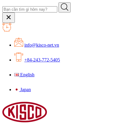
info@kisco-net.vn
+84-243-772-5405
English
Japan