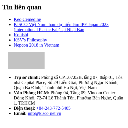
Tin liên quan
Keo Cemedine
KISCO Việt Nam tham dự triển lãm IPF Japan 2023
(International Plastic Fair) tại Nhật Bản
Konishi
KSV's Philosophy
Nepcon 2018 in Vietnam
Trụ sở chính:
Phòng số CP1.07.02B, tầng 07, tháp 01, Tòa
nhà Capital Place, Số 29 Liễu Giai, Phường Ngọc Khánh,
Quận Ba Đình, Thành phố Hà Nội, Việt Nam
Văn Phòng HCM:
Phòng 04, Tầng 09, Vincom Center
Đồng Khởi, 72-74 Lê Thánh Tôn, Phường Bến Nghé, Quận
1, TP.HCM
Điện thoại:
+84-243-772-5405
Email:
info@kisco-net.vn