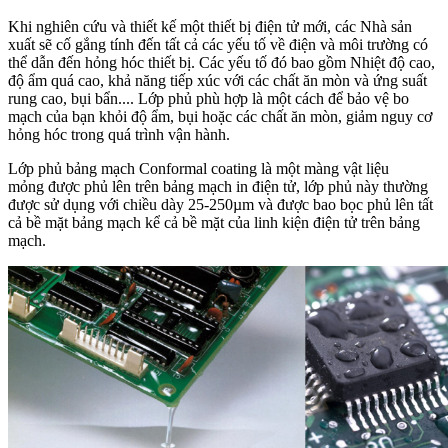
Khi nghiên cứu và thiết kế một thiết bị điện tử mới, các Nhà sản
xuất sẽ cố gắng tính đến tất cả các yếu tố về điện và môi trường có
thể dẫn đến hỏng hóc thiết bị. Các yếu tố đó bao gồm Nhiệt độ cao,
độ ẩm quá cao, khả năng tiếp xúc với các chất ăn mòn và ứng suất
rung cao, bụi bẩn.... Lớp phủ phù hợp là một cách để bảo vệ bo
mạch của bạn khỏi độ ẩm, bụi hoặc các chất ăn mòn, giảm nguy cơ
hỏng hóc trong quá trình vận hành.
Lớp phủ bảng mạch Conformal coating là
một
màng
vật
liệu
mỏng
được
phủ
lên
trên
bảng
mạch
in
điện
tử, lớp phủ này thường
được sử dụng với chiều dày
25-250µm và được bao bọc phủ lên tất
cả bề mặt bảng mạch kể cả bề mặt của linh kiện điện tử trên bảng
mạch.