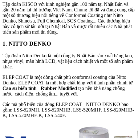
Tập đoàn KISCO với kinh nghiệm gần 100 năm tại Nhật Bản và
gần 20 năm tại thị trường Việt Nam, Chúng tôi đã và đang cung cấp
một số thương hiệu nổi tiếng về Conformal Coating như Nitto
Denko, Shinetsu, Fuji Chemical, SCS Coating... Các thương hiệu
này có lịch sử lâu đời tại Nhật Bản và được rất nhiều các Nhà phát
triển sản phẩm mới tin dùng.
1. NITTO DENKO
Tập đoàn Nitto Denko là một công ty Nhật Bản sản xuất băng keo,
nhựa vinyl, màn hình LCD, vật liệu cách nhiệt và một số sản phẩm
khác.
ELEP COAT là một dòng chất phủ conformal coating của Nitto
Denko. ELEP COAT là một hợp chất lỏng với thành phần chính từ
Cao su biến tính - Rubber Modified
tạo nên khả năng chống
nước, cách điện, chống ẩm... tuyệt với.
Các mã phổ biển của dòng ELEP COAT - NITTO DENKO bao
gồm: LSS-520MH, LSS-520MHB, LSS-520MHF, LSS-520MHB-
K, LSS-520MHF-K, LSS-540F.