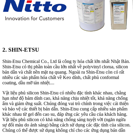
2. SHIN-ETSU
Shin-Etsu Chemical Co., Ltd là công ty hóa chất lớn nhất Nhật Bản.
Shin-Etsu có thị phần toàn cầu lớn nhất về polyvinyl clorua, silicon
bán dẫn và chất nền mặt nạ quang. Ngoài ra Shin-Etsu còn có rất
nhiều các sản phẩm hóa chất về Keo dính, chất phủ conformal
coating, dầu mỡ tản nhiệt....
Vật liệu phủ silicon Shin-Etsu có nhiều đặc tính khác nhau, chẳng
hạn như độ bám dính cao, khả năng chịu nhiệt tốt, khả năng chống
ẩm và giảm ứng suất. Chúng đóng vai trò chính trong việc cải thiện
và bảo vệ các thiết bị bán dẫn. Shin-Etsu cung cấp nhiều sản phẩm
khác nhau từ gel đến cao su, đáp ứng các yêu cầu của khách hàng.
Vật liệu phủ silicon có khả năng chống sáng tuyệt vời (ngăn ngừa
sự đổi màu do ánh sáng) bằng cách sử dụng các đặc tính của silicon.
Chúng có thể được sử dụng không chỉ cho các ứng dụng bán dẫn