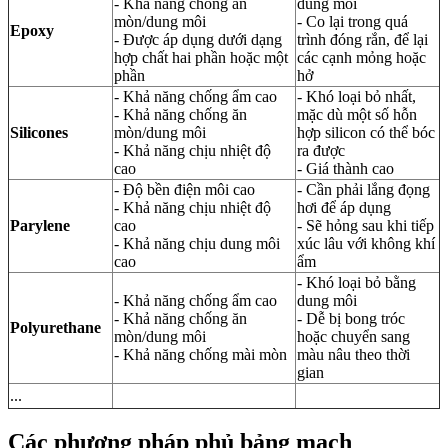
- Khả năng chống ăn
dung môi
mòn/dung môi
- Co lại trong quá
Epoxy
- Được áp dụng dưới dạng
trình đóng rắn, để lại
hợp chất hai phần hoặc một
các cạnh mỏng hoặc
phần
hở
- Khả năng chống ẩm cao
- Khó loại bỏ nhất,
- Khả năng chống ăn
mặc dù một số hỗn
Silicones
mòn/dung môi
hợp silicon có thể bóc
- Khả năng chịu nhiệt độ
ra được
cao
- Giá thành cao
- Độ bền điện môi cao
- Cần phải lắng đọng
- Khả năng chịu nhiệt độ
hơi để áp dụng
Parylene
cao
- Sẽ hỏng sau khi tiếp
- Khả năng chịu dung môi
xúc lâu với không khí
cao
ẩm
- Khó loại bỏ bằng
- Khả năng chống ẩm cao
dung môi
- Khả năng chống ăn
- Dễ bị bong tróc
Polyurethane
mòn/dung môi
hoặc chuyển sang
- Khả năng chống mài mòn
màu nâu theo thời
gian
...
Các phương pháp phủ bảng mạch