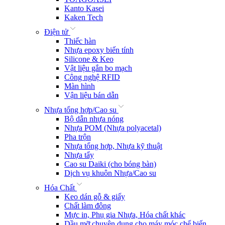
Kanto Kasei
Kaken Tech
Điện tử
Thiếc hàn
Nhựa epoxy biến tính
Silicone & Keo
Vật liệu gắn bo mạch
Công nghệ RFID
Màn hình
Vận liệu bán dẫn
Nhựa tổng hợp/Cao su
Bộ dẫn nhựa nóng
Nhựa POM (Nhựa polyacetal)
Pha trộn
Nhựa tổng hợp, Nhựa kỹ thuật
Nhựa tẩy
Cao su Daiki (cho bóng bàn)
Dịch vụ khuôn Nhựa/Cao su
Hóa Chất
Keo dán gỗ & giấy
Chất làm đông
Mực in, Phụ gia Nhựa, Hóa chất khác
Dầu mỡ chuyên dụng cho máy móc chế biến