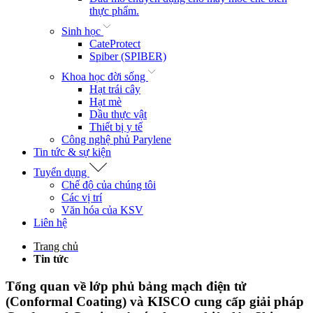
thực phẩm.
Sinh học
CateProtect
Spiber (SPIBER)
Khoa học đời sống
Hạt trái cây
Hạt mè
Dầu thực vật
Thiết bị y tế
Công nghệ phủ Parylene
Tin tức & sự kiện
Tuyển dụng
Chế độ của chúng tôi
Các vị trí
Văn hóa của KSV
Liên hệ
Trang chủ
Tin tức
Tổng quan về lớp phủ bảng mạch điện tử
(Conformal Coating) và KISCO cung cấp giải pháp