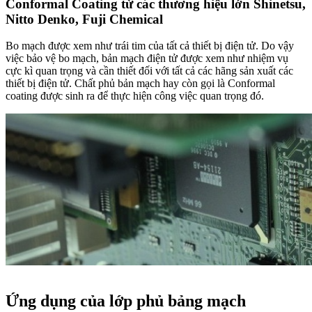
Conformal Coating từ các thương hiệu lớn Shinetsu,
Nitto Denko, Fuji Chemical
Bo mạch được xem như trái tim của tất cả thiết bị điện tử. Do vậy
việc bảo vệ bo mạch, bản mạch điện tử được xem như nhiệm vụ
cực kì quan trọng và cần thiết đối với tất cả các hãng sản xuất các
thiết bị điện tử. Chất phủ bản mạch hay còn gọi là Conformal
coating được sinh ra để thực hiện công việc quan trọng đó.
Ứng dụng của lớp phủ bảng mạch