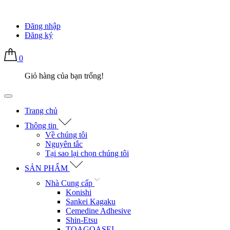
Đăng nhập
Đăng ký
0
Giỏ hàng của bạn trống!
Trang chủ
Thông tin
Về chúng tôi
Nguyên tắc
Tại sao lại chọn chúng tôi
SẢN PHẨM
Nhà Cung cấp
Konishi
Sankei Kagaku
Cemedine Adhesive
Shin-Etsu
TOAGOASEI